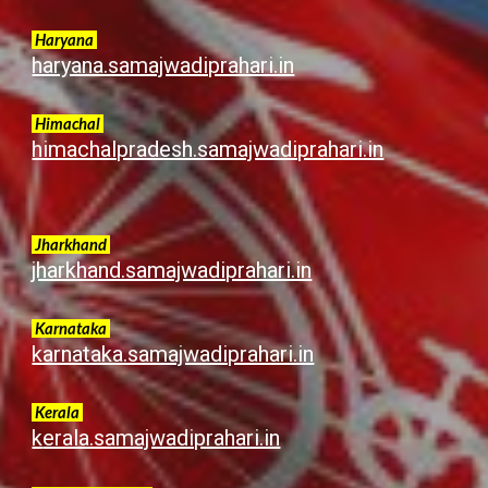
Haryana
haryana.samajwadiprahari.in
Himachal
himachalpradesh.samajwadiprahari.in
Jharkhand
jharkhand.samajwadiprahari.in
Karnataka
karnataka.samajwadiprahari.in
Kerala
k
erala.samajwadiprahari.in