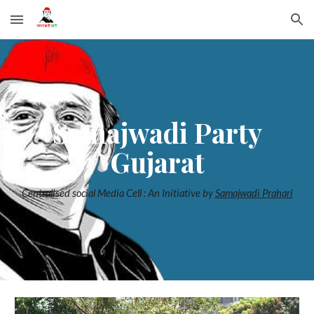
Skip to main content
Skip to navigation
Samajwadi Party
Gujarat
Centralised social Media Cell : An Initiative by
Samajwadi Prahari