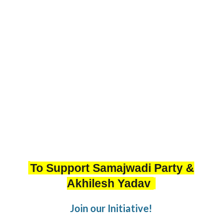
To Support Samajwadi Party &
Akhilesh Yadav
Join our Initiative!