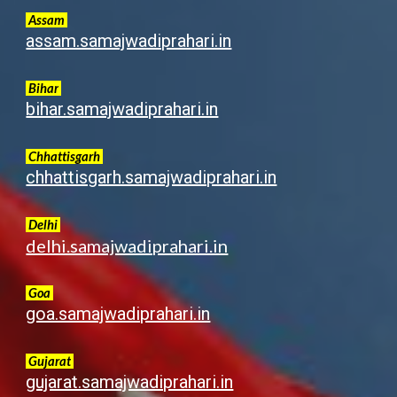
Assam
assam.samajwadiprahari.in
Bihar
bihar.samajwadiprahari.in
Chhattisgarh
chhattisgarh.samajwadiprahari.in
Delhi
delhi.samajwadiprahari.in
Goa
goa.samajwadiprahari.in
G
ujarat
gujarat.samajwadiprahari.in