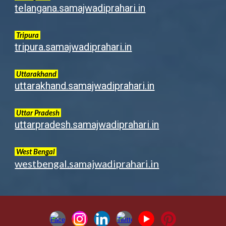
telangana.samajwadiprahari.in
Tripura
tripura.samajwadiprahari.in
Uttarakhand
uttarakhand.samajwadiprahari.in
Uttar Pradesh
uttarpradesh.samajwadiprahari.in
West Bengal
westbengal.samajwadiprahari.in