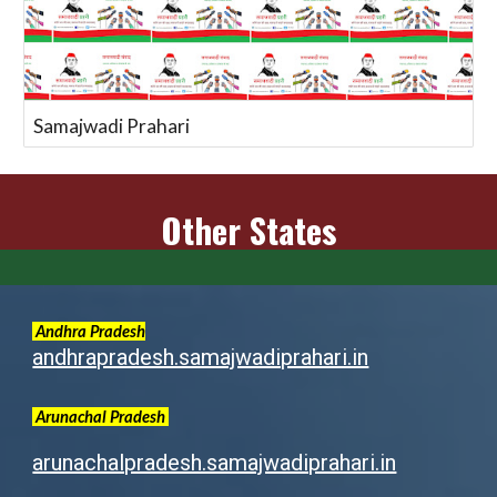
Samajwadi Prahari
Other States
Andhra Pradesh
andhrapradesh.samajwadiprahari.in
Arunachal
Pradesh
arunachalpradesh.samajwadiprahari.in