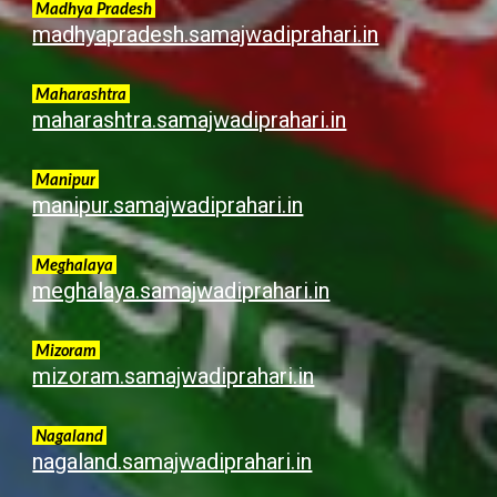
Madhya Pradesh
madhyapradesh.samajwadiprahari.in
Maharashtra
maharashtra.samajwadiprahari.in
Manipur
manipur.samajwadiprahari.in
Meghalaya
meghalaya.samajwadiprahari.in
Mizoram
mizoram.samajwadiprahari.in
Nagaland
nagaland.samajwadiprahari.in