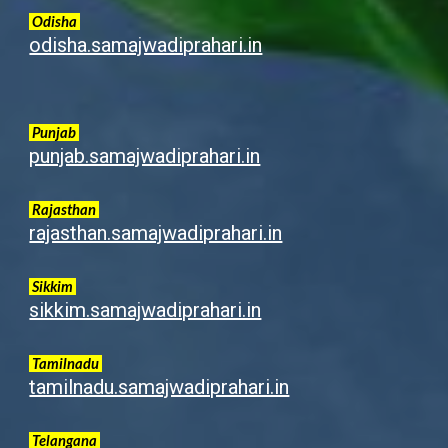
Odisha
odisha.samajwadiprahari.in
Punjab
punjab.samajwadiprahari.in
Rajasthan
rajasthan.samajwadiprahari.in
Sikkim
sikkim.samajwadiprahari.in
Tamilnadu
tamilnadu.samajwadiprahari.in
Telangana